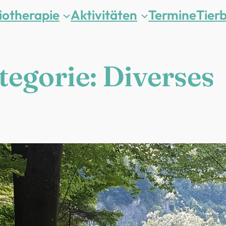
iotherapie
Aktivitäten
Termine
Tier
tegorie:
Diverses