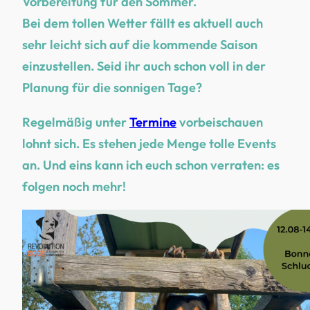
Vorbereitung für den Sommer.
Bei dem tollen Wetter fällt es aktuell auch
sehr leicht sich auf die kommende Saison
einzustellen. Seid ihr auch schon voll in der
Planung für die sonnigen Tage?
Regelmäßig unter
Termine
vorbeischauen
lohnt sich. Es stehen jede Menge tolle Events
an. Und eins kann ich euch schon verraten: es
folgen noch mehr!